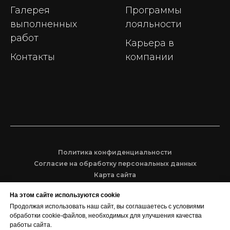
Галерея
Программы
выполненных
лояльности
работ
Карьера в
Контакты
компании
Политика конфиденциальности
Согласие на обработку персональных данных
Карта сайта
На этом сайте используются cookie
© 2026 ООО "НОВАЛАЙН"
Продолжая использовать наш сайт, вы соглашаетесь с условиями
Декоративные стеновые панели для интерьеров.
обработки cookie-файлов, необходимых для улучшения качества
Выгодные цены.
работы сайта.
Доставка по России.