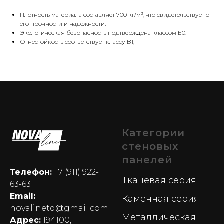
Плотность материала составляет 700 кг/м³, что свидетельствует о
его прочности и надежности.
Экологическая безопасность подтверждена классом E0.
Огнестойкость соответствует классу B1,
Категории
стеновых
панелей
Телефон:
+7 (911) 922-
Тканевая серия
63-63
Email:
Каменная серия
novalinetd@gmail.com
Металлическая
Адрес:
194100,