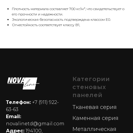
Плотность материала составляет 700 кг/м³, что свидетельствует о
его прочности и надежности.
Экологическая безопасность подтверждена классом E0.
Огнестойкость соответствует классу B1,
Категории
стеновых
панелей
Телефон:
+7 (911) 922-
Тканевая серия
63-63
Email:
Каменная серия
novalinetd@gmail.com
Металлическая
Адрес:
194100,