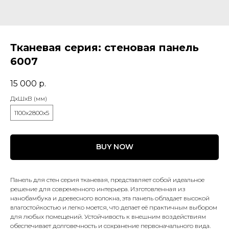
Тканевая серия: стеновая панель
6007
15 000
р.
ДxШxВ (мм)
1100x2800x5
BUY NOW
Панель для стен серия тканевая, представляет собой идеальное
решение для современного интерьера. Изготовленная из
нанобамбука и древесного волокна, эта панель обладает высокой
влагостойкостью и легко моется, что делает её практичным выбором
для любых помещений. Устойчивость к внешним воздействиям
обеспечивает долговечность и сохранение первоначального вида.