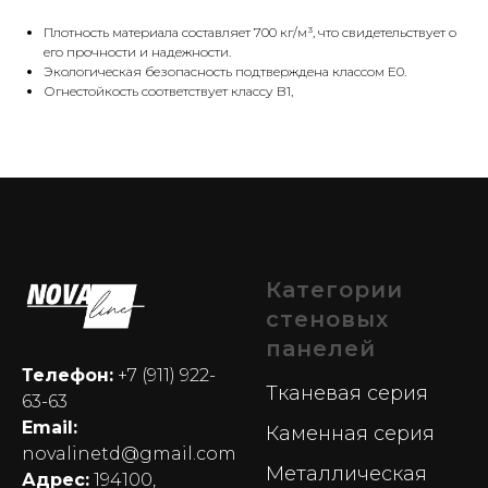
Плотность материала составляет 700 кг/м³, что свидетельствует о
его прочности и надежности.
Экологическая безопасность подтверждена классом E0.
Огнестойкость соответствует классу B1,
Категории
стеновых
панелей
Телефон:
+7 (911) 922-
Тканевая серия
63-63
Email:
Каменная серия
novalinetd@gmail.com
Металлическая
Адрес:
194100,