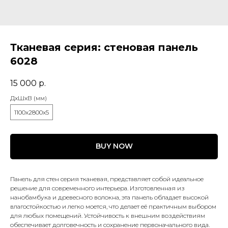
Тканевая серия: стеновая панель
6028
15 000
р.
ДxШxВ (мм)
1100x2800x5
BUY NOW
Панель для стен серия тканевая, представляет собой идеальное
решение для современного интерьера. Изготовленная из
нанобамбука и древесного волокна, эта панель обладает высокой
влагостойкостью и легко моется, что делает её практичным выбором
для любых помещений. Устойчивость к внешним воздействиям
обеспечивает долговечность и сохранение первоначального вида.