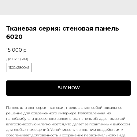
Тканевая серия: стеновая панель
6020
15 000
р.
ДxШxВ (мм)
1100x2800x5
BUY NOW
Панель для стен серия тканевая, представляет собой идеальное
решение для современного интерьера. Изготовленная из
нанобамбука и древесного волокна, эта панель обладает высокой
влагостойкостью и легко моется, что делает её практичным выбором
для любых помещений. Устойчивость к внешним воздействиям
обеспечивает долговечность и сохранение первоначального вида.