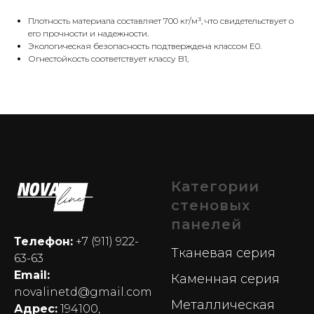
Плотность материала составляет 700 кг/м³, что свидетельствует о
его прочности и надежности.
Экологическая безопасность подтверждена классом E0.
Огнестойкость соответствует классу B1,
Категории
стеновых
панелей
Телефон:
+7 (911) 922-
Тканевая серия
63-63
Email:
Каменная серия
novalinetd@gmail.com
Металлическая
Адрес:
194100,