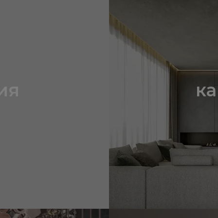
ия
ка