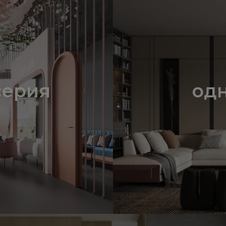
серия
одн