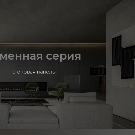
менная серия
стеновая панель