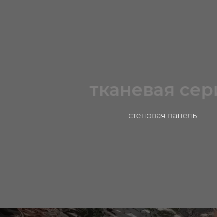
тканевая сер
стеновая панель